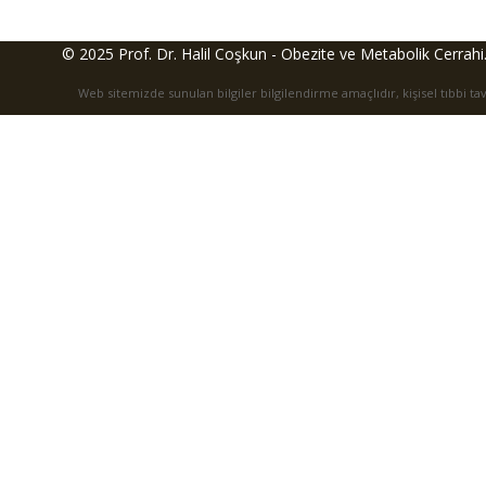
© 2025
Prof. Dr. Halil Coşkun - Obezite ve Metabolik Cerrahi
Web sitemizde sunulan bilgiler bilgilendirme amaçlıdır, kişisel tıbbi t