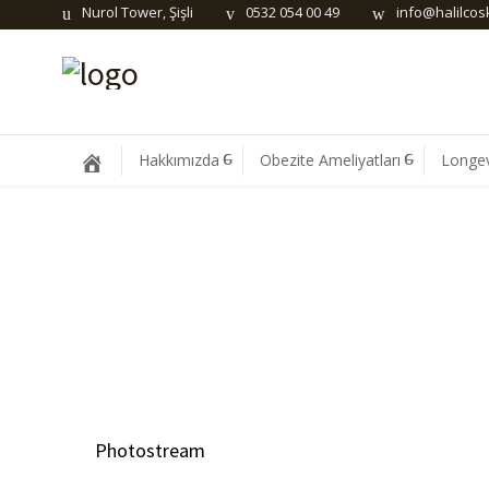
Nurol Tower, Şişli
0532 054 00 49
info@halilco
Hakkımızda
Obezite Ameliyatları
Longev
Photostream