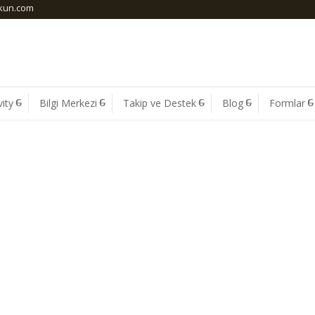
skun.com
ity
Bilgi Merkezi
Takip ve Destek
Blog
Formlar
ARCHIVES