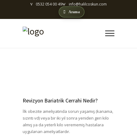
0532 054 00 49
info@halilcoskun.com
Arama
REVIZYON CERRAHISI
Revizyon Bariatrik Cerrahi Nedir?
İlk obezite ameliyatında sorun yaşamış (kanama,
sızıntı vd) veya bir iki yıl sonra yeniden geri kilo
almış ya da yeterli kilo verememiş hastalara
uygulanan ameliyatlardır.